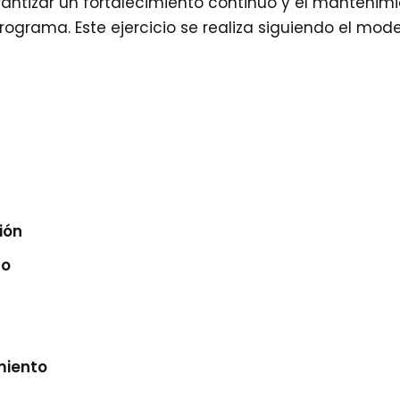
rantizar un fortalecimiento continuo y el mantenim
grama. Este ejercicio se realiza siguiendo el model
ión
to
miento