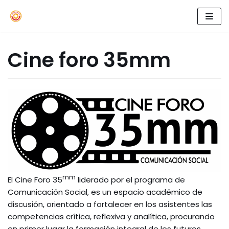
Skip
to
Cine foro 35mm
content
mm
El Cine Foro 35
liderado por el programa de
Comunicación Social, es un espacio académico de
discusión, orientado a fortalecer en los asistentes las
competencias crítica, reflexiva y analítica, procurando
en primer lugar la formación integral de los futuros